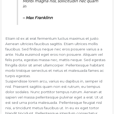
Morbi magna nisl, sollicitudin nec quam
in
– Max Franklinn
Etiam id ex at erat fermentum luctus maximus et justo.
Aenean ultricies faucibus sagittis. Etiam ultrices mollis
faucibus. Sed finibus neque nec eros posuere varius a a
ante. Nulla euismod eget eros non posuere. Aliquam vel
felis porta, egestas massa nec, mattis neque. Sed egestas
fringilla dolor sit amet ullamcorper. Pellentesque habitant
morbi tristique senectus et netus et malesuada fames ac
turpis egestas.
Suspendisse lorem arcu, varius eu dapibus in, semper id
nisl. Praesent sagittis quam non est rutrum, eu tempus
dolor sodales. Nunc porttitor tempus rutrum. Aenean at
sapien vel massa pellentesque pulvinar eget a erat. Ut ut
est sed urna porta malesuada. Pellentesque feugiat nisl
nisi, a tincidunt metus faucibus ut. In eu ex eget tortor
blandit tincidunt. Pellentesque interdum consectetur